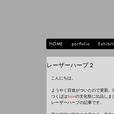
HOME
portfolio
Exhibi
レーザーハープ２
こんにちは。 
ようやく目途がついたので更新。
つくばは
Gazio
の文化祭に出品しまし
レーザーハープの記事です。 