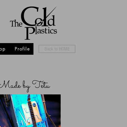
op
Profile
Back to HOME
Made by Tetu