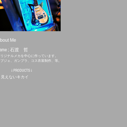
bout Me
ame ;
石渡 哲
オリジナルメカを中心に作っています。
オブジェ、ガンプラ、コス衣装制作、等。
↓PRODUCTS↓
・見えないキカイ