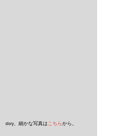
story、細かな写真は
こちら
から。 