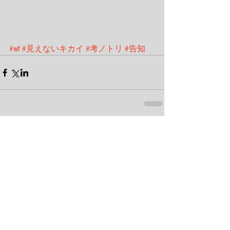
#wf
#見えないキカイ
#考ノトリ
#告知
コメント
コメントを追加…
Made by Tetu