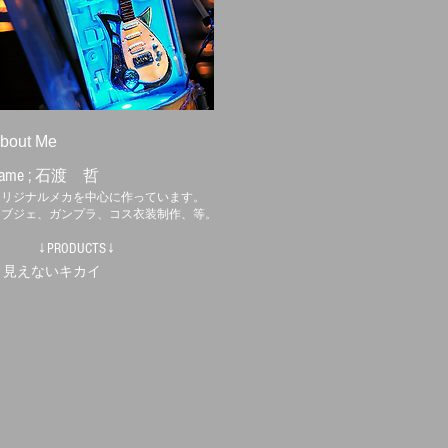
bout Me
ame ;
石渡 哲
オリジナルメカを中心に作っています。
オブジェ、ガンプラ、コス衣装制作、等。
↓PRODUCTS↓
・見えないキカイ