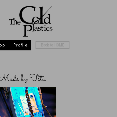
op
Profile
Back to HOME
Made by Tetu