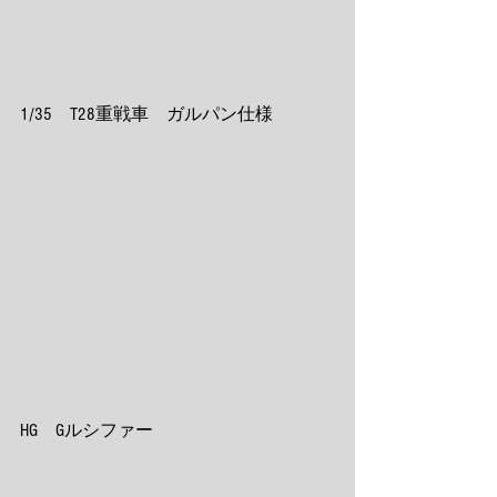
1/35　T28重戦車　ガルパン仕様
HG　Gルシファー