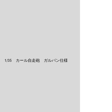
1/35　カール自走砲　ガルパン仕様