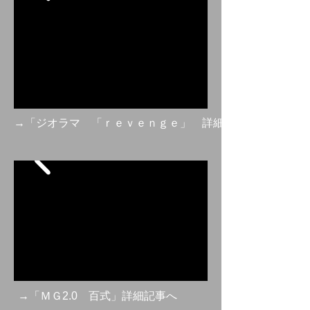
→「ジオラマ 「ｒｅｖｅｎｇｅ」 詳細記事へ
→「ＭＧ2.0 百式」詳細記事へ