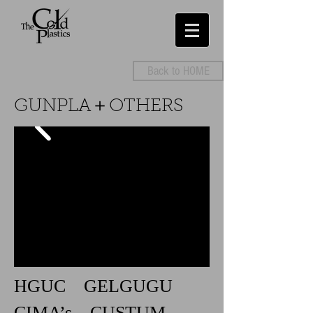
Back to HOME
GUNPLA＋OTHERS
HGUC GELGUGU
CIMA’s CUSTUM