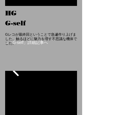
HG
G-self
Gレコが最終回ということで急遽作り上げま
した。触るほどに魅力を増す不思議な機体で
→「G-self」詳細記事へ
した。