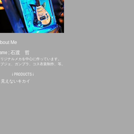
bout Me
ame ;
石渡 哲
オリジナルメカを中心に作っています。
オブジェ、ガンプラ、コス衣装制作、等。
↓PRODUCTS↓
・見えないキカイ