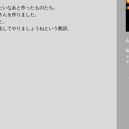
たいなあと作ったものたち。
さんを作りました。
と。
化してやりましょうねという教訓。
A
N