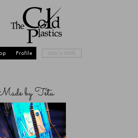
op
Profile
Back to HOME
Made by Tetu