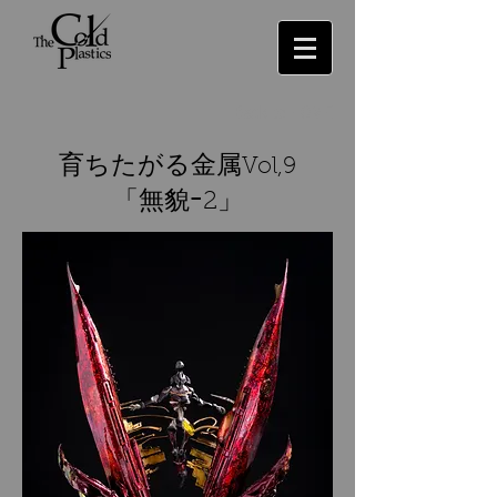
Back to HOME
育ちたがる金属
Vol,9
「無貌ｰ2
」