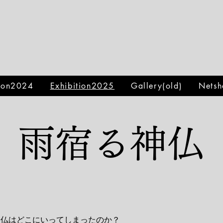
tion2024
Exhibition2025
Gallery(old)
Netsh
​雨宿る神仏
神仏はどこにいってしまったのか？