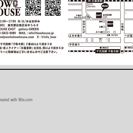
reated with
Wix.com