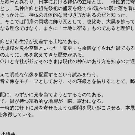
た欧米と異なり、日本における神仏の立場とは、「母性的に寄
とし、氏神信仰と祖先祭祀の盛衰を経て※2現在の形に落ち着
きっかけに、神仏の具体的な息づき方があるのだと知った。
。そこでは門扉の両端に飾り瓦として、恵比寿、大黒を飾って
なる理念ではなく、まさに「土地に宿る」ものであると理解し
仰と都市生活が交差する土地である。
、大規模火災や空襲といった「変更」を余儀なくされた街である
のように、形を変えてきた歴史がある。
ズり｣と寺社が並ぶそのさまは現代の神仏のあり方を知るのに
えて明確な仏像を配置するという試みを行う。
音立像をモチーフとしており、その荘厳さを借りることで、弊
配に、わずかに光を当てようとするものである。
て、街が持つ宗教的な地層が一瞬、露わになる。
一時的に軒下に身を寄せるような瞬間を思い起こさせる。本展
”を象徴している。
』
小坂井