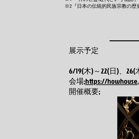
※2『日本の伝統的民族宗教の歴
展示予定
6/19(木)～22(日)、26(
​会場;
https://howhouse
開催概要;