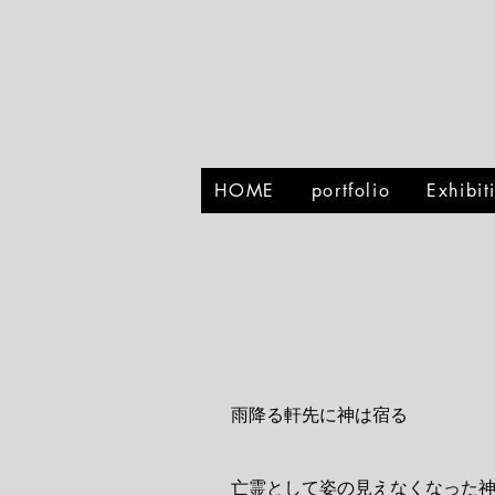
HOME
portfolio
Exhibi
雨降る軒先に神は宿る
亡霊として姿の見えなくなった