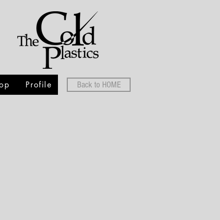
op
Profile
Back to HOME