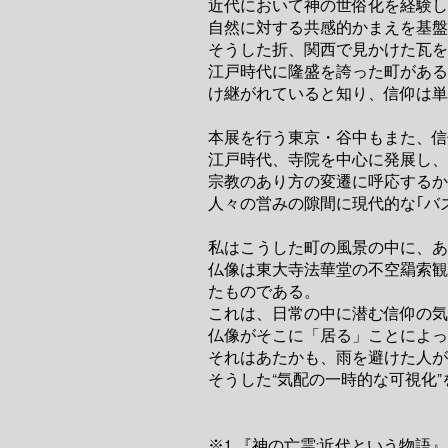
近代において神の世俗化を経験し
自然に対する共感的かまえを基盤
そうした折、関西で見かけた瓦を
江戸時代に隆盛を誇った町がある
け継がれていると知り、信仰は単
本展を行う東京・谷中もまた、信
江戸時代、寺院を中心に発展し
宗教のあり方の変遷に呼応するか
人々の営みの隙間に現代的な｢バ
私はこうした町の風景の中に、あ
仏像は東大寺法華堂の不空羂索観
たものである。
これは、日常の中に潜む信仰の気
仏像がそこに「居る」ことによっ
それはあたかも、雨を避けた人が
そうした“気配の一時的な可視化
※1 『神の亡霊:近代という物語