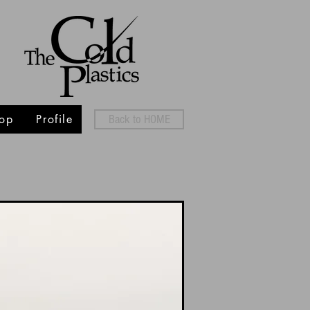
op
Profile
Back to HOME