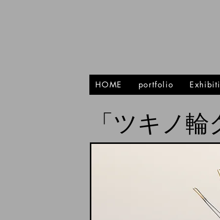
HOME
portfolio
Exhibi
「ツキノ輪