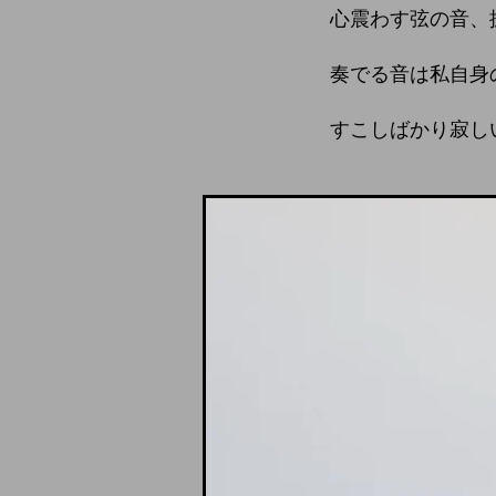
心震わす弦の音、
奏でる音は私自身
すこしばかり寂し