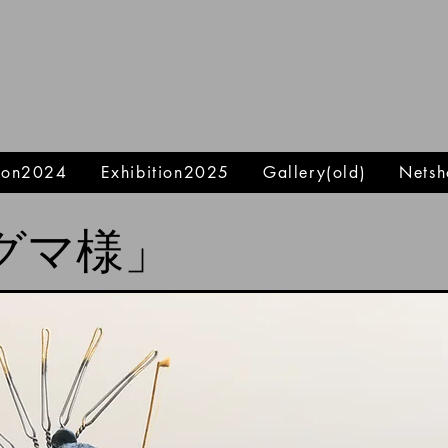
tion2024
Exhibition2025
Gallery(old)
Netsh
グマ様」