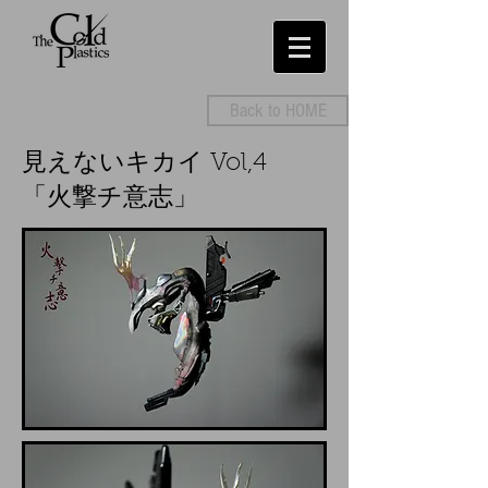
Back to HOME
見えないキカイ Vol,4
「火撃チ意志」