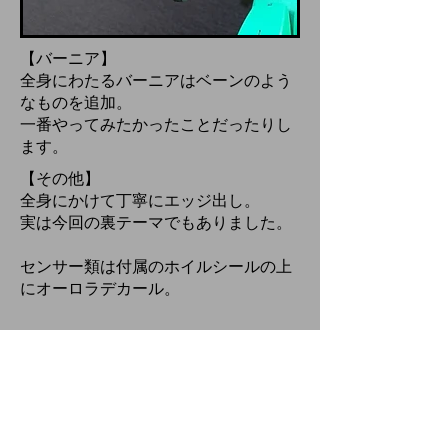
【バーニア】
全身にわたるバーニアはベーンのよう
なものを追加。
一番やってみたかったことだったりし
ます。
【その他】
全身にかけて丁寧にエッジ出し。
実は今回の裏テーマでもありました。
センサー類は付属のホイルシールの上
にオーロラデカール。
【塗装】
緑…ビリジアングリーン+ノーツフレッ
シュ
青…アイスコバルトブルー+ストームグ
レーブルー+純色シアン