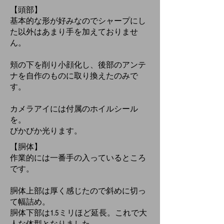
【頭部】
基本的な形が好みなのでシャープにし
た以外はあまり手を加えておりませ
ん。
頬の下を削り小顔化し、後部のアンテ
ナを自作のものに取り換えたのみで
す。
カメラアイには付属のホイルシール
を。
びかびか光ります。
【胴体】
作業的には一番手の入っているところ
です。
胴体上部は厚く感じたので斜めに切っ
て幅詰め。
胴体下部は1.5ミリほど延長。これで大