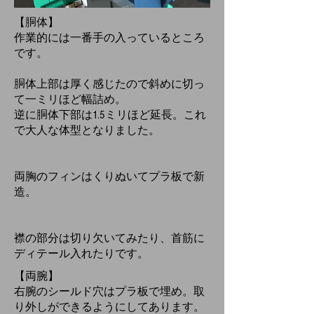
【胴体】
作業的には一番手の入っているところ
です。
胴体上部は厚く感じたので斜めに切っ
て一ミリほど幅詰め。
逆に胴体下部は1.5ミリほど延長。これ
で大人な体型となりました。
両胸のフィンはくりぬいてプラ板で新
造。
襟の部分は切り欠いてみたり、首筋に
ディテール入れたりです。
【両腕】
右腕のシールド穴はプラ板で埋め。取
り外しができるようにしてあります。