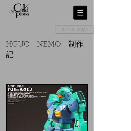
Back to HOME
HGUC NEMO 制作
記