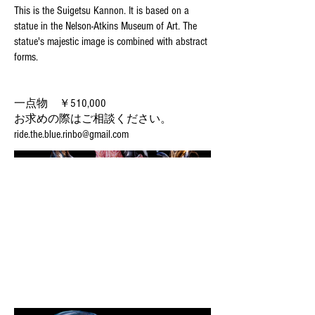
This is the Suigetsu Kannon. It is based on a
statue in the Nelson-Atkins Museum of Art. The
statue's majestic image is combined with abstract
forms.
一点物 ￥510,000
お求めの際はご相談ください。
ride.the.blue.rinbo@gmail.com