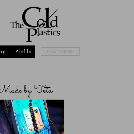
op
Profile
Back to HOME
Made by Tetu