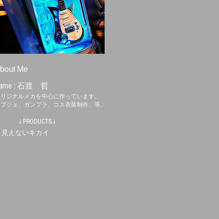
bout Me
ame ;
石渡 哲
オリジナルメカを中心に作っています。
オブジェ、ガンプラ、コス衣装制作、等。
↓PRODUCTS↓
・見えないキカイ